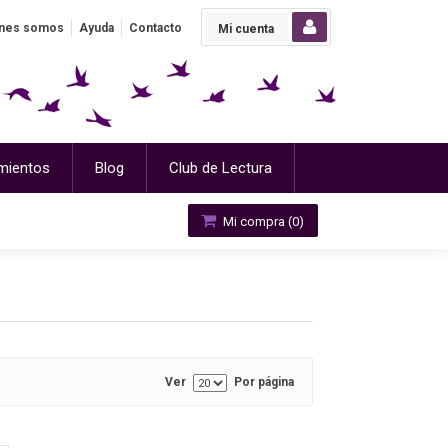
nes somos
Ayuda
Contacto
Mi cuenta
mientos
Blog
Club de Lectura
Mi compra (
0
)
Ver
Por página