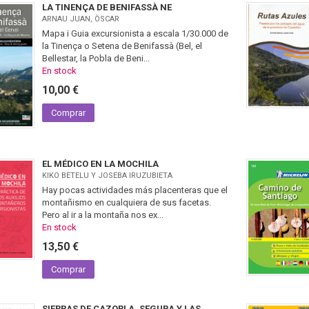
LA TINENÇA DE BENIFASSÀ NE
ARNAU JUAN, ÒSCAR
Mapa i Guia excursionista a escala 1/30.000 de
la Tinença o Setena de Benifassà (Bel, el
Bellestar, la Pobla de Beni...
En stock
10,00 €
Comprar
EL MÉDICO EN LA MOCHILA
KIKO BETELU Y JOSEBA IRUZUBIETA
Hay pocas actividades más placenteras que el
montañismo en cualquiera de sus facetas.
Pero al ir a la montaña nos ex...
En stock
13,50 €
Comprar
SIERRAS DE CAZORLA, SEGURA Y LAS