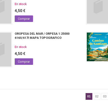
En stock
4,50 €
Comprar
OROPESA DEL MAR / ORPESA 1:25000
616II/617I MAPA TOPOGRAFICO
En stock
4,50 €
Comprar
01
02
03