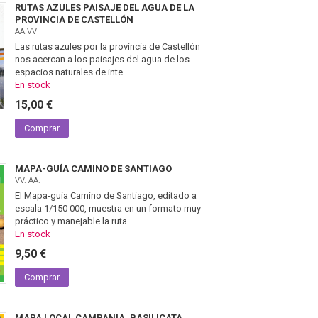
RUTAS AZULES PAISAJE DEL AGUA DE LA
PROVINCIA DE CASTELLÓN
AA.VV
Las rutas azules por la provincia de Castellón
nos acercan a los paisajes del agua de los
espacios naturales de inte...
En stock
15,00 €
Comprar
MAPA-GUÍA CAMINO DE SANTIAGO
VV. AA.
El Mapa-guía Camino de Santiago, editado a
escala 1/150 000, muestra en un formato muy
práctico y manejable la ruta ...
En stock
9,50 €
Comprar
MAPA LOCAL CAMPANIA, BASILICATA