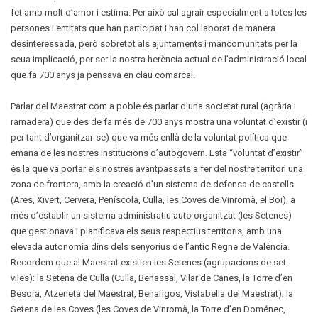
fet amb molt d’amor i estima. Per això cal agrair especialment a totes les
persones i entitats que han participat i han col·laborat de manera
desinteressada, però sobretot als ajuntaments i mancomunitats per la
seua implicació, per ser la nostra herència actual de l’administració local
que fa 700 anys ja pensava en clau comarcal.
Parlar del Maestrat com a poble és parlar d’una societat rural (agrària i
ramadera) que des de fa més de 700 anys mostra una voluntat d’existir (i
per tant d’organitzar-se) que va més enllà de la voluntat política que
emana de les nostres institucions d’autogovern. Esta “voluntat d’existir”
és la que va portar els nostres avantpassats a fer del nostre territori una
zona de frontera, amb la creació d’un sistema de defensa de castells
(Ares, Xivert, Cervera, Peníscola, Culla, les Coves de Vinromà, el Boi), a
més d’establir un sistema administratiu auto organitzat (les Setenes)
que gestionava i planificava els seus respectius territoris, amb una
elevada autonomia dins dels senyorius de l’antic Regne de València.
Recordem que al Maestrat existien les Setenes (agrupacions de set
viles): la Setena de Culla (Culla, Benassal, Vilar de Canes, la Torre d’en
Besora, Atzeneta del Maestrat, Benafigos, Vistabella del Maestrat); la
Setena de les Coves (les Coves de Vinromà, la Torre d’en Doménec,