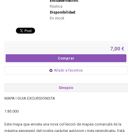
Encuadernación:
Rústica
Disponibilidad:
En stock
7,00 €
Comprar
Añadir a favoritos
Sinopsis
MAPA I GUIA EXCURSIONISTA
1:85.000
Este mapa que enceta una nova col·lecció de mapes comarcals és la
màxima expressió del nostre caràcter autònom i més reivindicatiu. Està