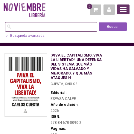
0
Busqueda avanzada
¡VIVA EL CAPITALISMO, VIVA
LA LIBERTAD!. UNA DEFENSA
DEL SISTEMA QUE MÁS
VIDAS HA SALVADO Y
MEJORADO, Y QUE MÁS
ATAQUES H
CUESTA, CARLOS
Editorial:
ESPASA-CALPE
Año de edición:
2026
ISBN:
978-84-670-8090-2
Páginas: