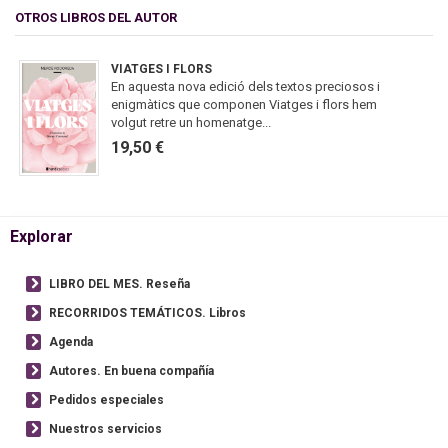
OTROS LIBROS DEL AUTOR
VIATGES I FLORS
En aquesta nova edició dels textos preciosos i
enigmàtics que componen Viatges i flors hem
volgut retre un homenatge...
19,50 €
Explorar
LIBRO DEL MES. Reseña
RECORRIDOS TEMÁTICOS. Libros
Agenda
Autores. En buena compañía
Pedidos especiales
Nuestros servicios