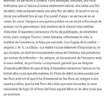
eternitat i va ser escrit a Ginebra. Flors estranyes, insòlites, una flora
bellíssima que a l’autora ¡li anava esdevenint natural. Ara naixia una flor
de debò, més endavant naixia una altra flor de debò. El recull no es va
donar per enllestit fins al cap d’un parell d’anys i va ser tancat en un
calaix. En canvi, Viatges a uns quants pobles va ser escrit a Romanyà de
pressa i no fa gaire temps. Són misteris de la creació impossibles
d’elucidar. D’aquestes narracions n’hi ha de patètiques, de divertides:
totes, però, malgrat l’humor i tanta fantasia, reflecteixen la vida, la
inutilitat de l’existència, la lluita per subsistir. Una fugida de la realitat —
segons J. M. G. Le Clézio: «La réalité n’a pas tellement d’importance, ce
qui compte, ce sont les mouvements venus de l’intérieur, les pulsations
qui sortent du tréfonds»— és, sempre, un encarament de l’escriptor amb
la seva realitat, és profunda. La impressió general que es desprèn
d’aquest petit llibre és que al llarg d’aquestes narracions l’autora no ha
trobat altra cosa que ella mateixa. En Flors de debò la seva passió per
les flors amb tot el que hi ha d’essencial en les flors; en Viatges a uns
quants pobles, que ha tret flors del calaix que eren tancades, la seva
necessitat de fugir. En el fons del fons aquest llibre no és altra cosa que
un somriure.