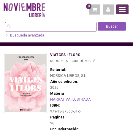
0
Busqueda avanzada
VIATGES I FLORS
RODODERA I GURGUÍ, MERCÉ
Editorial:
NORDICA LIBROS, S.L.
Año de edición:
2025
Materia
NARRATIVA ILUSTRADA
ISBN:
979-13-87563-51-6
Páginas:
96
Encuadernación: