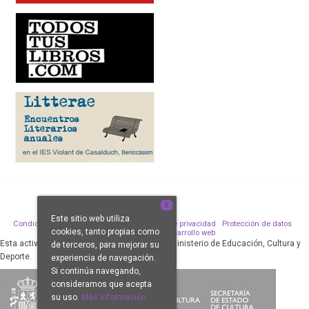
X
Este sitio web utiliza
Condiciones de venta
Aviso legal
Política de privacidad
Protección de datos
cookies, tanto propias como
Política de Cookies
Desarrollo web
Esta actividad ha sido subvencionada por el Ministerio de Educación, Cultura y
de terceros, para mejorar su
Deporte.
experiencia de navegación.
Si continúa navegando,
consideramos que acepta
su uso.
Más información