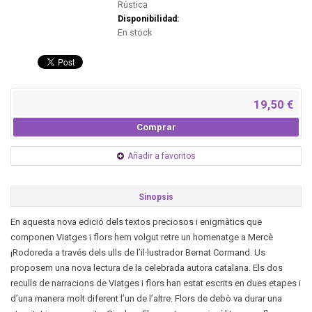
Rústica
Disponibilidad:
En stock
19,50 €
Comprar
Añadir a favoritos
Sinopsis
En aquesta nova edició dels textos preciosos i enigmàtics que
componen Viatges i flors hem volgut retre un homenatge a Mercè
¡Rodoreda a través dels ulls de l’il·lustrador Bernat Cormand. Us
proposem una nova lectura de la celebrada autora catalana. Els dos
reculls de narracions de Viatges i flors han estat escrits en dues etapes i
d’una manera molt diferent l’un de l’altre. Flors de debò va durar una