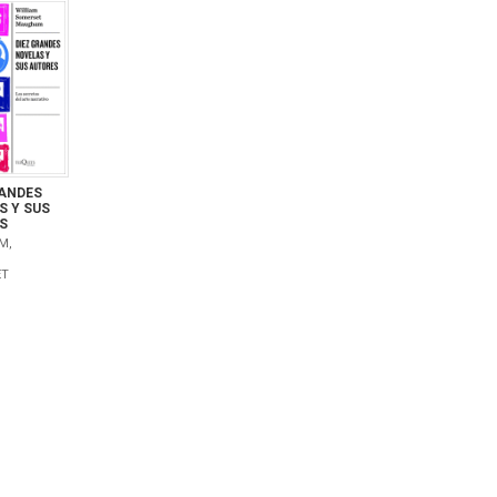
RANDES
S Y SUS
S
M,
ET