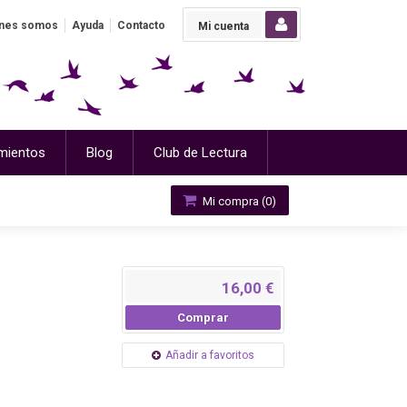
nes somos
Ayuda
Contacto
Mi cuenta
mientos
Blog
Club de Lectura
Mi compra (
0
)
16,00 €
Comprar
Añadir a favoritos