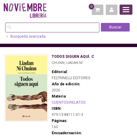
0
Busqueda avanzada
TODOS SIGUEN AQUÍ. C
CHUINN, LIADAN NÍ
Editorial:
FELTRINELLI EDITORES
Año de edición:
2026
Materia
CUENTOS-RELATOS
ISBN:
979-13-88111-01-3
Páginas:
160
Encuadernación: