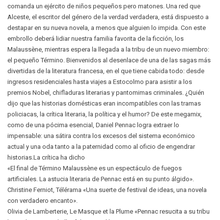
comanda un ejército de niños pequeños pero matones. Una red que
Alceste, el escritor del género de la verdad verdadera, está dispuesto a
destapar en su nueva novela, a menos que alguien lo impida. Con este
embrollo deberá lidiar nuestra familia favorita de la ficción, los
Malaussène, mientras espera la llegada a la tribu de un nuevo miembro:
el pequeño Término. Bienvenidos al desenlace de una de las sagas más
divertidas de la literatura francesa, en el que tiene cabida todo: desde
ingresos residenciales hasta viajes a Estocolmo para asistir a los
premios Nobel, chifladuras literarias y pantomimas criminales. ¿Quién
dijo que las historias domésticas eran incompatibles con las tramas
policiacas, la crítica literaria, la política y el humor? De este megamix,
como de una pócima esencial, Daniel Pennac logra extraer lo
impensable: una sátira contra los excesos del sistema económico
actual y una oda tanto a la paternidad como al oficio de engendrar
historias.La crítica ha dicho
«El final de Término Malaussène es un espectáculo de fuegos
artificiales. La astucia literaria de Pennac está en su punto álgido».
Christine Ferniot, Télérama «Una suerte de festival de ideas, una novela
con verdadero encanto».
Olivia de Lamberterie, Le Masque et la Plume «Pennac resucita a su tribu