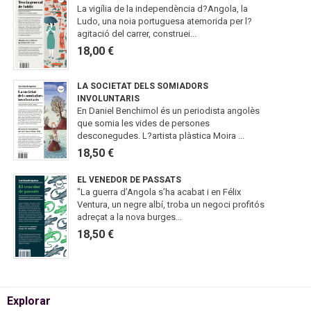
La vigília de la independència d?Angola, la
Ludo, una noia portuguesa atemorida per l?
agitació del carrer, construei...
18,00 €
LA SOCIETAT DELS SOMIADORS
INVOLUNTARIS
En Daniel Benchimol és un periodista angolès
que somia les vides de persones
desconegudes. L?artista plàstica Moira ...
18,50 €
EL VENEDOR DE PASSATS
"La guerra d’Angola s’ha acabat i en Félix
Ventura, un negre albí, troba un negoci profitós
adreçat a la nova burges...
18,50 €
Explorar