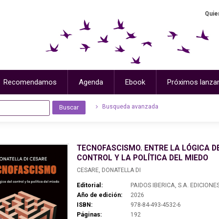
Quie
Recomendamos
Agenda
Ebook
Próximos lanza
Busqueda avanzada
TECNOFASCISMO. ENTRE LA LÓGICA D
CONTROL Y LA POLÍTICA DEL MIEDO
CESARE, DONATELLA DI
Editorial:
PAIDOS IBERICA, S.A. EDICIONE
Año de edición:
2026
ISBN:
978-84-493-4532-6
Páginas:
192