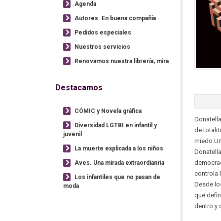
Agenda
Autores. En buena compañía
Pedidos especiales
Nuestros servicios
Renovamos nuestra librería, mira
Destacamos
CÓMIC y Novela gráfica
Donatella
Diversidad LGTBI en infantil y
de totali
juvenil
miedo.Un 
La muerte explicada a los niños
Donatella
democraci
Aves. Una mirada extraordianria
controla 
Los infantiles que no pasan de
Desde los
moda
que defin
dentro y 