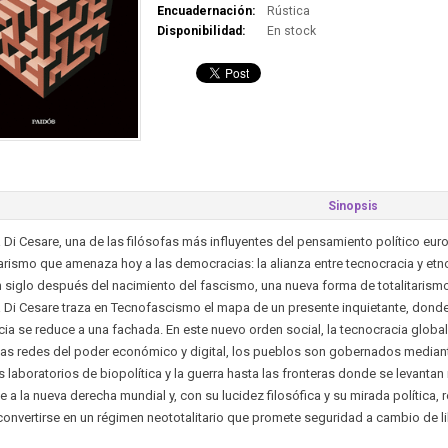
Encuadernación:
Rústica
Disponibilidad:
En stock
Sinopsis
 Di Cesare, una de las filósofas más influyentes del pensamiento político eu
tarismo que amenaza hoy a las democracias: la alianza entre tecnocracia y etnocr
siglo después del nacimiento del fascismo, una nueva forma de totalitarismo a
 Di Cesare traza en Tecnofascismo el mapa de un presente inquietante, donde la
a se reduce a una fachada. En este nuevo orden social, la tecnocracia global y
las redes del poder económico y digital, los pueblos son gobernados mediante 
 laboratorios de biopolítica y la guerra hasta las fronteras donde se levantan 
e a la nueva derecha mundial y, con su lucidez filosófica y su mirada polític
convertirse en un régimen neototalitario que promete seguridad a cambio de li