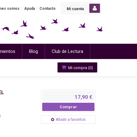
nes somos
Ayuda
Contacto
Mi cuenta
mientos
Blog
Club de Lectura
Mi compra (
0
)
EL
17,90 €
Comprar
S
Añadir a favoritos