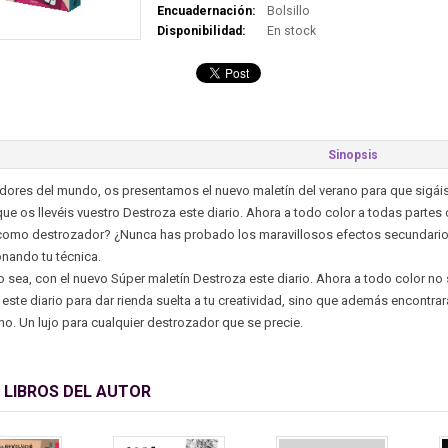
Encuadernación:
Bolsillo
Disponibilidad:
En stock
Sinopsis
ores del mundo, os presentamos el nuevo maletín del verano para que sigáis
a que os llevéis vuestro Destroza este diario. Ahora a todo color a todas parte
como destrozador? ¿Nunca has probado los maravillosos efectos secundarios d
onando tu técnica.
sea, con el nuevo Súper maletín Destroza este diario. Ahora a todo color no
este diario para dar rienda suelta a tu creatividad, sino que además encontrar
no. Un lujo para cualquier destrozador que se precie.
 LIBROS DEL AUTOR