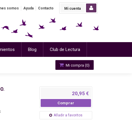
nes somos
Ayuda
Contacto
Mi cuenta
mientos
Blog
Club de Lectura
Mi compra (
0
)
O.
20,95 €
Comprar
S
Añadir a favoritos