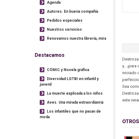
Agenda
Autores. En buena compañía
Pedidos especiales
Nuestros servicios
Renovamos nuestra librería, mira
Destacamos
Destrozad
y... ¡par
CÓMIC y Novela gráfica
iniciado 
Diversidad LGTBI en infantil y
perfecci
juvenil
Sea como 
Destroza 
La muerte explicada a los niños
este vera
Aves. Una mirada extraordianria
Los infantiles que no pasan de
moda
OTROS