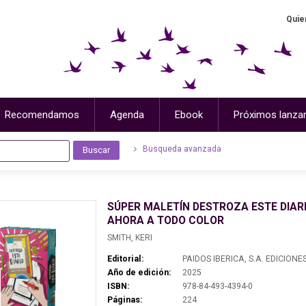
Quie
Recomendamos
Agenda
Ebook
Próximos lanza
Busqueda avanzada
SÚPER MALETÍN DESTROZA ESTE DIARI
AHORA A TODO COLOR
SMITH, KERI
Editorial:
PAIDOS IBERICA, S.A. EDICIONE
Año de edición:
2025
ISBN:
978-84-493-4394-0
Páginas:
224