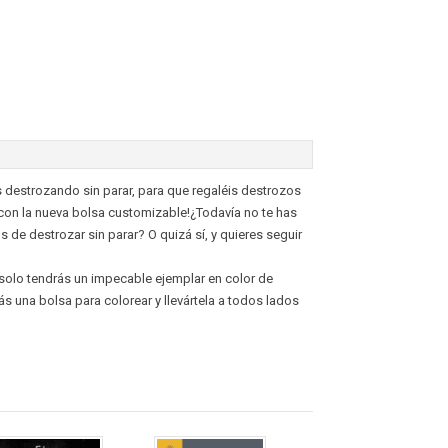
 destrozando sin parar, para que regaléis destrozos
s con la nueva bolsa customizable!¿Todavía no te has
e destrozar sin parar? O quizá sí, y quieres seguir
 solo tendrás un impecable ejemplar en color de
ás una bolsa para colorear y llevártela a todos lados