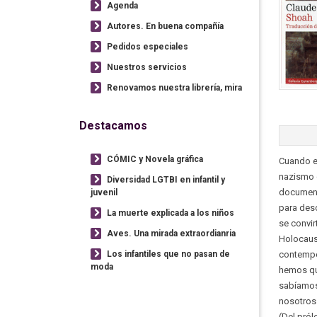
Agenda
Autores. En buena compañía
Pedidos especiales
Nuestros servicios
Renovamos nuestra librería, mira
Destacamos
CÓMIC y Novela gráfica
Cuando e
nazismo 
Diversidad LGTBI en infantil y
documenta
juvenil
para desc
La muerte explicada a los niños
se convir
Aves. Una mirada extraordianria
Holocaust
Los infantiles que no pasan de
contempor
moda
hemos qu
sabíamos 
nosotros.
(Del pról