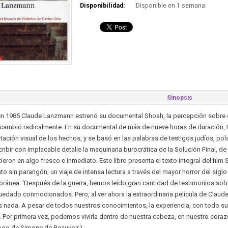
Disponibilidad:
Disponible en 1 semana
Sinopsis
n 1985 Claude Lanzmann estrenó su documental Shoah, la percepción sobre el
cambió radicalmente. En su documental de más de nueve horas de duración, L
ción visual de los hechos, y se basó en las palabras de testigos judíos, po
ribir con implacable detalle la maquinaria burocrática de la Solución Final,
tieron en algo fresco e inmediato. Este libro presenta el texto integral del film 
o sin parangón, un viaje de intensa lectura a través del mayor horror del siglo
ánea. 'Después de la guerra, hemos leído gran cantidad de testimonios sobr
edado conmocionados. Pero, al ver ahora la extraordinaria película de Clau
nada. A pesar de todos nuestros conocimientos, la experiencia, con todo su
 Por primera vez, podemos vivirla dentro de nuestra cabeza, en nuestro corazón
ogo de Simone de Beauvoir.)