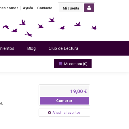
nes somos
Ayuda
Contacto
Mi cuenta
mientos
Blog
Club de Lectura
Mi compra (
0
)
19,00 €
Comprar
AL
Añadir a favoritos