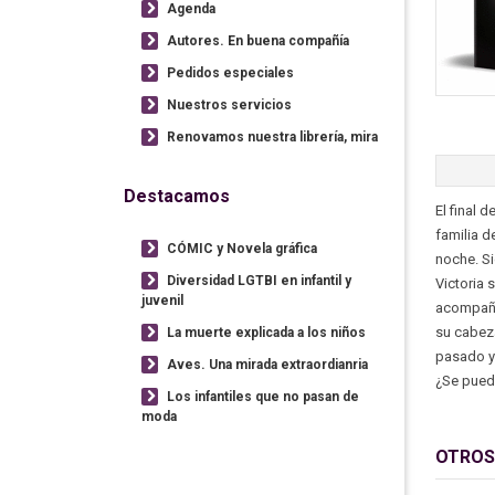
Agenda
Autores. En buena compañía
Pedidos especiales
Nuestros servicios
Renovamos nuestra librería, mira
Destacamos
El final 
familia d
CÓMIC y Novela gráfica
noche. Si
Diversidad LGTBI en infantil y
Victoria 
juvenil
acompaña 
su cabeza
La muerte explicada a los niños
pasado y 
Aves. Una mirada extraordianria
¿Se puede
Los infantiles que no pasan de
moda
OTROS