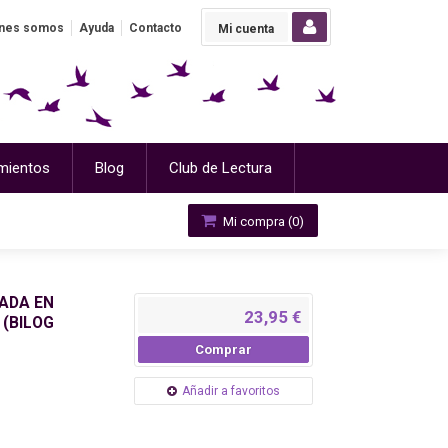
nes somos
Ayuda
Contacto
Mi cuenta
mientos
Blog
Club de Lectura
Mi compra (
0
)
TADA EN
23,95 €
 (BILOG
Comprar
Añadir a favoritos