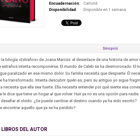
Encuadernación:
Cartoné
Disponibilidad:
Disponible en 1 semana
Sinopsis
de la bilogía «Extraños» de Joana Marcús: el desenlace de una historia de amor 
e extraños intenta recomponerse. El mundo de Caleb se ha desmoronado. El ti
gue paralizado en ese mismo dolor. Su familia necesita que despierte. Él nece
se ha transformado. Intenta descubrir quién es, pero su antiguo yo sigue frag
necesita que ella sea fuerte. Ella necesita entender por qué siente esa cone
 le dice que tiene un hogar al que volver. Huir ya no es una opción para nadie.
desafiar el olvido. ¿Se puede cambiar el destino cuando ya ha sido escrito?
 encontrar aquello que ya se ha perdido?
 LIBROS DEL AUTOR