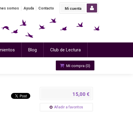
nes somos
Ayuda
Contacto
Mi cuenta
mientos
Blog
Club de Lectura
Mi compra (
0
)
15,00 €
Añadir a favoritos