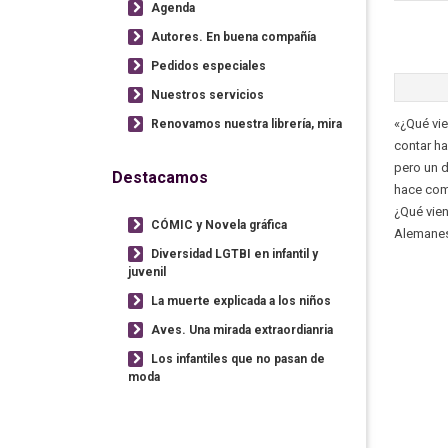
Agenda
Autores. En buena compañía
Pedidos especiales
Nuestros servicios
«¿Qué vie
Renovamos nuestra librería, mira
contar ha
pero un d
Destacamos
hace com
¿Qué vien
CÓMIC y Novela gráfica
Alemanes
Diversidad LGTBI en infantil y
juvenil
La muerte explicada a los niños
Aves. Una mirada extraordianria
Los infantiles que no pasan de
moda