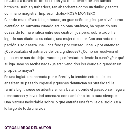
en África a través de los secretos y la decadencia de una familia
británica. Turbia y turbadora, tan absorbente como un thriller y escrita
con mano magistral. Imprescindible.» ROSA MONTERO
Cuando muere Everett Lighthouse, un gran señor inglés que sirvió como
científico en Tanzania cuando era colonia británica, ha repartido sus
cosas de forma errática entre sus cuatro hijos pero, sobre todo, ha
legado sus diarios a su criada, una mujer de color. Con una nota de
perdón. Eso desata una lucha feroz por conseguirlos. Y por entender.
¿Qué ocultaba el patriarca de los Lighthouse? ¿Cómo se resolverá el
pulso entre sus dos hijos varones, enfrentados desde la cuna? ¿Por qué
su hija Jane no recibe nada? ¿Serán vendidos los diarios o guardan un
propósito mayor?
En una Inglaterra marcada por el Brexit y la tensión entre quienes
ensalzan su pasado imperial y quienes denuncian su brutalidad, la
familia Lighthouse se adentra en una batalla donde el pasado se niega a
desaparecer y la verdad amenaza con cambiarlo todo para siempre.
Una historia inolvidable sobre lo que entraña una familia del siglo XX a
lo largo de toda una vida.
OTROS LIBROS DEL AUTOR