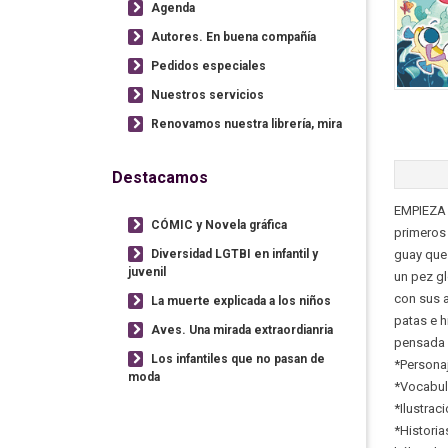
Agenda
Autores. En buena compañía
Pedidos especiales
Nuestros servicios
Renovamos nuestra librería, mira
Destacamos
EMPIEZA A
CÓMIC y Novela gráfica
primeros
Diversidad LGTBI en infantil y
guay que 
juvenil
un pez gl
con sus a
La muerte explicada a los niños
patas e h
Aves. Una mirada extraordianria
pensada 
Los infantiles que no pasan de
*Personaj
moda
*Vocabula
*Ilustrac
*Historia