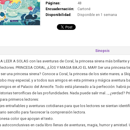
Páginas:
48
Encuadernación:
Cartoné
Disponibilidad:
Disponible en 1 semana
Sinopsis
 LEER A SOLAS con las aventuras de Coral, la princesa sirena más brillante y 
 lectores. PRINCESA CORAL, ¡LÍOS Y MAGIA BAJO EL MAR! Ser una princesa ti
ser una princesa sirena? Conoce a Coral, la princesa de los siete mares; a Sk
obo muy especial; y a todos sus amigos en esta primera y mágica aventura baj
migos en el Palacio del Arrecife. Todo está planeado a la perfección: habrá p
istorias terroríficas de las profundidades. Nada puede salir mal..., ¿verdad? P
para primeros lectores:
es entrañables y aventuras cotidianas para que los lectores se sientan identif
rio sencillo para favorecer la comprensión lectora.
ionesa color que apoyan el texto.
s autoconclusivas en cada libro llenas de aventuras, magia, humor y amistad. Un