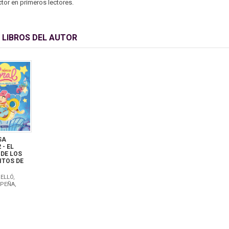
ctor en primeros lectores.
 LIBROS DEL AUTOR
SA
 - EL
DE LOS
ITOS DE
ELLÓ,
 PEÑA,