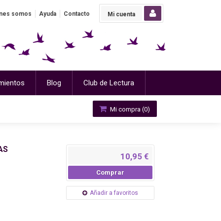
nes somos
Ayuda
Contacto
Mi cuenta
mientos
Blog
Club de Lectura
Mi compra (
0
)
AS
10,95 €
Comprar
Añadir a favoritos