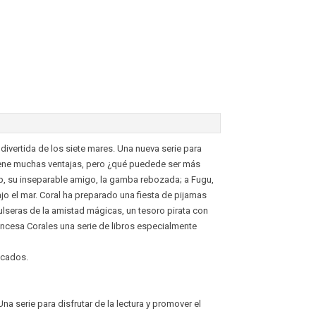
divertida de los siete mares. Una nueva serie para
ene muchas ventajas, pero ¿qué puedede ser más
ip, su inseparable amigo, la gamba rebozada; a Fugu,
o el mar. Coral ha preparado una fiesta de pijamas
ulseras de la amistad mágicas, un tesoro pirata con
rincesa Corales una serie de libros especialmente
icados.
a serie para disfrutar de la lectura y promover el