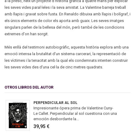
a la presó, neix un projecte d'història gràfica a quatre mans per explicar
les seves vides paral·leles i la seva amistat. La Valentine barreja treball
amb llapis i gravat sobre fusta. En Renaldo dibuixa amb llapis i bolígraf, i
els únics elements de color els aporta amb guaix. Les seves imatges
singulars parlen de la bellesa del món, però també de les condicions
extremes d'on han sorgit.
Més enllà del testimoni autobiogràfic, aquesta història explora amb una
emoció intensa la brutalitat d'un sistema carcerari, la representació de
les víctimes i la tenacitat amb la qual els condemnats intenten construir
les seves vides des d'una cel·la de cinc metres quadrats.
OTROS LIBROS DEL AUTOR
PERPENDICULAR AL SOL
Impresionante ópera prima de Valentine Cuny-
Le Callet. Perpendicular al sol cuestiona con una
emoción desbordante la...
39,95 €