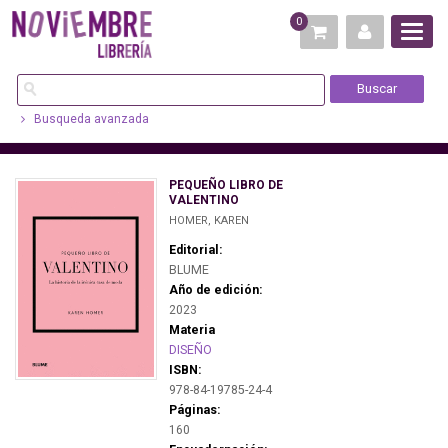
0
Busqueda avanzada
PEQUEÑO LIBRO DE
VALENTINO
HOMER, KAREN
Editorial:
BLUME
Año de edición:
2023
Materia
DISEÑO
ISBN:
978-84-19785-24-4
Páginas:
160