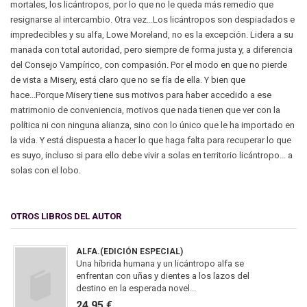
mortales, los licántropos, por lo que no le queda más remedio que
resignarse al intercambio. Otra vez...Los licántropos son despiadados e
impredecibles y su alfa, Lowe Moreland, no es la excepción. Lidera a su
manada con total autoridad, pero siempre de forma justa y, a diferencia
del Consejo Vampírico, con compasión. Por el modo en que no pierde
de vista a Misery, está claro que no se fía de ella. Y bien que
hace...Porque Misery tiene sus motivos para haber accedido a ese
matrimonio de conveniencia, motivos que nada tienen que ver con la
política ni con ninguna alianza, sino con lo único que le ha importado en
la vida. Y está dispuesta a hacer lo que haga falta para recuperar lo que
es suyo, incluso si para ello debe vivir a solas en territorio licántropo... a
solas con el lobo.
OTROS LIBROS DEL AUTOR
ALFA.(EDICIÓN ESPECIAL)
Una híbrida humana y un licántropo alfa se
enfrentan con uñas y dientes a los lazos del
destino en la esperada novel...
24,95 €