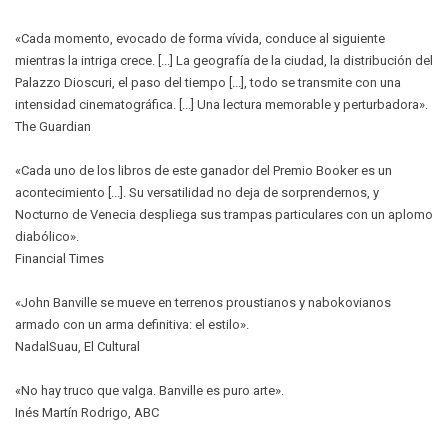
«Cada momento, evocado de forma vívida, conduce al siguiente
mientras la intriga crece. [...] La geografía de la ciudad, la distribución del
Palazzo Dioscuri, el paso del tiempo [...], todo se transmite con una
intensidad cinematográfica. [...] Una lectura memorable y perturbadora».
The Guardian
«Cada uno de los libros de este ganador del Premio Booker es un
acontecimiento [...]. Su versatilidad no deja de sorprendernos, y
Nocturno de Venecia despliega sus trampas particulares con un aplomo
diabólico».
Financial Times
«John Banville se mueve en terrenos proustianos y nabokovianos
armado con un arma definitiva: el estilo».
NadalSuau, El Cultural
«No hay truco que valga. Banville es puro arte».
Inés Martín Rodrigo, ABC