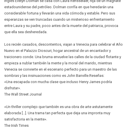
inglés Evelyn Dolman se casa con Laura Rensselaer, hija de un magnate
estadounidense del petróleo. Dolman confía en que heredarán una
considerable fortuna y llevarán una vida cómoda y estable. Pero sus
esperanzas se ven truncadas cuando un misterioso enfrentamiento
entre Laura y su padre, poco antes de la muerte del patriarca, provoca
que ella sea desheredada.
Los recién casados, descontentos, viajan a Venecia para celebrar el Año
Nuevo en el Palazzo Dioscuri, hogar ancestral de un encantador y
traicionero conde. Una bruma envuelve las calles de la ciudad flotante y
empieza a nublar también la mente y la moral del marido, mientras
Venecia se convierte en el escenario perfecto para un maestro de las
sombras y las insinuaciones como es John Banville.Reseñas:
«Una escapada con mucha clase que incluso Henry James podría
disfrutar».
The Wall Street Journal
«Un thriller complejo que también es una obra de arte astutamente
elaborada [...]. Una trama tan perfecta que deja una impronta muy
satisfactoria en la mente».
The Irish Times