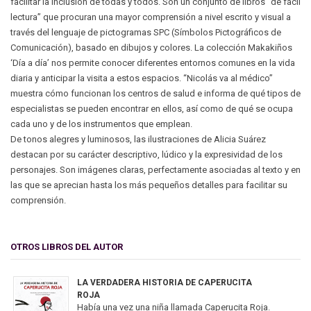
facilitar la inclusión de todas y todos. Son un conjunto de libros “de fácil
lectura” que procuran una mayor comprensión a nivel escrito y visual a
través del lenguaje de pictogramas SPC (Símbolos Pictográficos de
Comunicación), basado en dibujos y colores. La colección Makakiños
‘Día a día’ nos permite conocer diferentes entornos comunes en la vida
diaria y anticipar la visita a estos espacios. “Nicolás va al médico”
muestra cómo funcionan los centros de salud e informa de qué tipos de
especialistas se pueden encontrar en ellos, así como de qué se ocupa
cada uno y de los instrumentos que emplean.
De tonos alegres y luminosos, las ilustraciones de Alicia Suárez
destacan por su carácter descriptivo, lúdico y la expresividad de los
personajes. Son imágenes claras, perfectamente asociadas al texto y en
las que se aprecian hasta los más pequeños detalles para facilitar su
comprensión.
OTROS LIBROS DEL AUTOR
LA VERDADERA HISTORIA DE CAPERUCITA
ROJA
Había una vez una niña llamada Caperucita Roja.