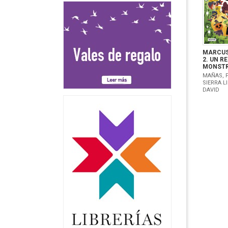
MARCUS
2. UN R
MONST
MAÑAS, P
SIERRA L
DAVID