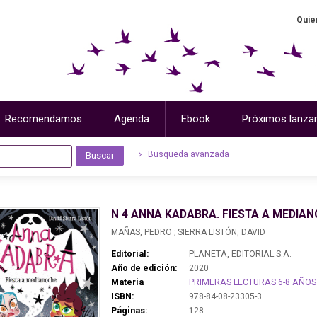
Quie
Recomendamos
Agenda
Ebook
Próximos lanza
Busqueda avanzada
N 4 ANNA KADABRA. FIESTA A MEDIA
MAÑAS, PEDRO ; SIERRA LISTÓN, DAVID
Editorial:
PLANETA, EDITORIAL S.A.
Año de edición:
2020
Materia
PRIMERAS LECTURAS 6-8 AÑOS
ISBN:
978-84-08-23305-3
Páginas:
128