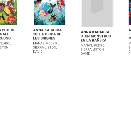
 POCUS
ANNA KADABRA
A
ANNA KADABRA
EGALO
10. LA CRIDA DE
F
3. UN MONSTRUO
RUOSO
LES SIRENES
M
EN LA BAÑERA
EDRO ;
MAÑAS, PEDRO ;
M
MAÑAS, PEDRO ;
ISTÓN,
SIERRA LISTÓN,
S
SIERRA LISTÓN,
DAVID
D
DAVID