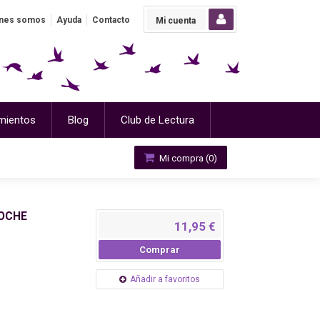
nes somos
Ayuda
Contacto
Mi cuenta
mientos
Blog
Club de Lectura
Mi compra (
0
)
NOCHE
11,95 €
Comprar
Añadir a favoritos