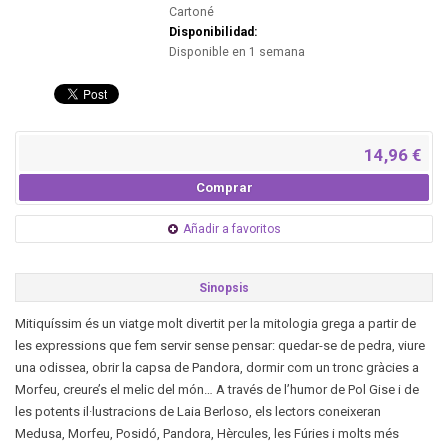
Cartoné
Disponibilidad:
Disponible en 1 semana
14,96 €
Comprar
Añadir a favoritos
Sinopsis
Mitiquíssim és un viatge molt divertit per la mitologia grega a partir de
les expressions que fem servir sense pensar: quedar-se de pedra, viure
una odissea, obrir la capsa de Pandora, dormir com un tronc gràcies a
Morfeu, creure’s el melic del món… A través de l’humor de Pol Gise i de
les potents il·lustracions de Laia Berloso, els lectors coneixeran
Medusa, Morfeu, Posidó, Pandora, Hèrcules, les Fúries i molts més