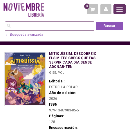
0
Busqueda avanzada
MITIQUÍSSIM. DESCOBREIX
ELS MITES GRECS QUE FAS
SERVIR CADA DIA SENSE
ADONAR-TEN
GISE, POL
Editorial:
ESTRELLA POLAR
Año de edición:
2026
ISBN:
979-13-87903-85-5
Páginas:
128
Encuadernación: