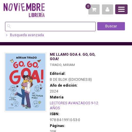
0
Busqueda avanzada
ME LLAMO GOA 4. GO, GO,
GOA!
TIRADO, MIRIAM
Editorial:
B DE BLOK (EDICIONES B)
Año de edición:
2024
Materia
LECTORES AVANZADOS 9-12
AÑOS
ISBN:
978-84-19910-53-0
Páginas:
208