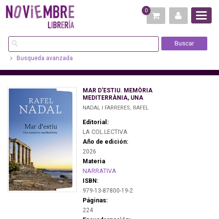
0
Busqueda avanzada
MAR D'ESTIU. MEMÒRIA
MEDITERRÀNIA, UNA
NADAL I FARRERES, RAFEL
Editorial:
LA COL.LECTIVA
Año de edición:
2026
Materia
NARRATIVA
ISBN:
979-13-87800-19-2
Páginas:
224