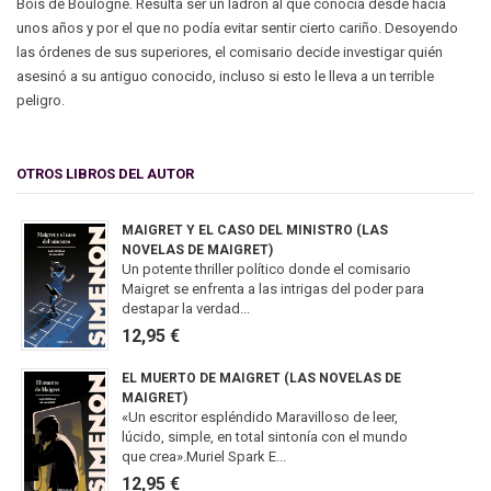
Bois de Boulogne. Resulta ser un ladrón al que conocía desde hacía
unos años y por el que no podía evitar sentir cierto cariño. Desoyendo
las órdenes de sus superiores, el comisario decide investigar quién
asesinó a su antiguo conocido, incluso si esto le lleva a un terrible
peligro.
OTROS LIBROS DEL AUTOR
MAIGRET Y EL CASO DEL MINISTRO (LAS
NOVELAS DE MAIGRET)
Un potente thriller político donde el comisario
Maigret se enfrenta a las intrigas del poder para
destapar la verdad...
12,95 €
EL MUERTO DE MAIGRET (LAS NOVELAS DE
MAIGRET)
«Un escritor espléndido Maravilloso de leer,
lúcido, simple, en total sintonía con el mundo
que crea».Muriel Spark E...
12,95 €