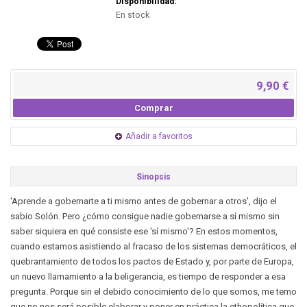
Disponibilidad:
En stock
9,90 €
Comprar
Añadir a favoritos
Sinopsis
'Aprende a gobernarte a ti mismo antes de gobernar a otros', dijo el
sabio Solón. Pero ¿cómo consigue nadie gobernarse a sí mismo sin
saber siquiera en qué consiste ese 'sí mismo'? En estos momentos,
cuando estamos asistiendo al fracaso de los sistemas democráticos, el
quebrantamiento de todos los pactos de Estado y, por parte de Europa,
un nuevo llamamiento a la beligerancia, es tiempo de responder a esa
pregunta. Porque sin el debido conocimiento de lo que somos, me temo
que no nos será posible elaborar y poner en práctica la ethopolítica que