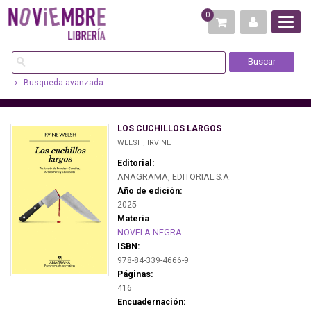
0
Busqueda avanzada
LOS CUCHILLOS LARGOS
WELSH, IRVINE
Editorial:
ANAGRAMA, EDITORIAL S.A.
Año de edición:
2025
Materia
NOVELA NEGRA
ISBN:
978-84-339-4666-9
Páginas:
416
Encuadernación: