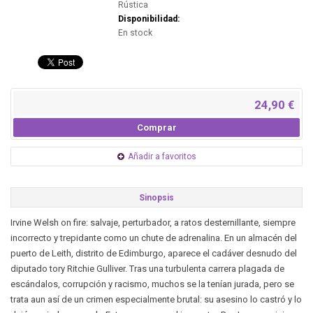
Rústica
Disponibilidad:
En stock
24,90 €
Comprar
Añadir a favoritos
Sinopsis
Irvine Welsh on fire: salvaje, perturbador, a ratos desternillante, siempre
incorrecto y trepidante como un chute de adrenalina. En un almacén del
puerto de Leith, distrito de Edimburgo, aparece el cadáver desnudo del
diputado tory Ritchie Gulliver. Tras una turbulenta carrera plagada de
escándalos, corrupción y racismo, muchos se la tenían jurada, pero se
trata aun así de un crimen especialmente brutal: su asesino lo castró y lo