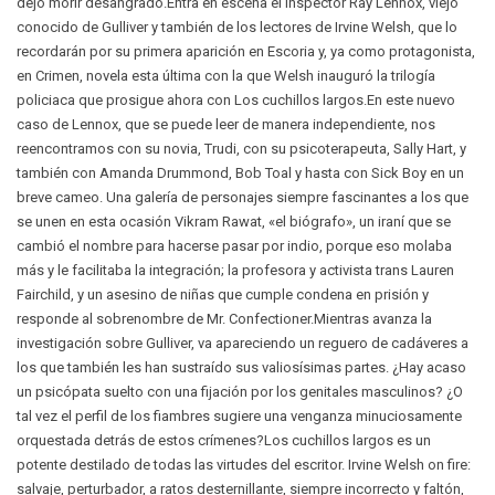
dejó morir desangrado.Entra en escena el inspector Ray Lennox, viejo
conocido de Gulliver y también de los lectores de Irvine Welsh, que lo
recordarán por su primera aparición en Escoria y, ya como protagonista,
en Crimen, novela esta última con la que Welsh inauguró la trilogía
policiaca que prosigue ahora con Los cuchillos largos.En este nuevo
caso de Lennox, que se puede leer de manera independiente, nos
reencontramos con su novia, Trudi, con su psicoterapeuta, Sally Hart, y
también con Amanda Drummond, Bob Toal y hasta con Sick Boy en un
breve cameo. Una galería de personajes siempre fascinantes a los que
se unen en esta ocasión Vikram Rawat, «el biógrafo», un iraní que se
cambió el nombre para hacerse pasar por indio, porque eso molaba
más y le facilitaba la integración; la profesora y activista trans Lauren
Fairchild, y un asesino de niñas que cumple condena en prisión y
responde al sobrenombre de Mr. Confectioner.Mientras avanza la
investigación sobre Gulliver, va apareciendo un reguero de cadáveres a
los que también les han sustraído sus valiosísimas partes. ¿Hay acaso
un psicópata suelto con una fijación por los genitales masculinos? ¿O
tal vez el perfil de los fiambres sugiere una venganza minuciosamente
orquestada detrás de estos crímenes?Los cuchillos largos es un
potente destilado de todas las virtudes del escritor. Irvine Welsh on fire:
salvaje, perturbador, a ratos desternillante, siempre incorrecto y faltón,