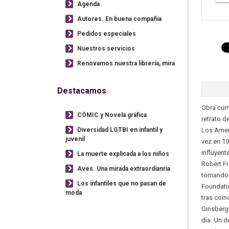
Agenda
Autores. En buena compañía
Pedidos especiales
Nuestros servicios
Renovamos nuestra librería, mira
Destacamos
Obra cumb
CÓMIC y Novela gráfica
retrato d
Diversidad LGTBI en infantil y
Los Ameri
juvenil
vez en 19
influyent
La muerte explicada a los niños
Robert Fr
Aves. Una mirada extraordianria
tomando 
Los infantiles que no pasan de
Foundatio
moda
tras coin
Ginsberg.
día. Un d