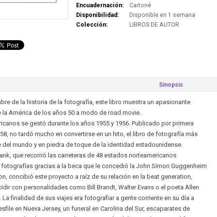
Encuadernación:
Cartoné
Disponibilidad:
Disponible en 1 semana
Colección:
LIBROS DE AUTOR
Sinopsis
re de la historia de la fotografía, este libro muestra un apasionante
e la América de los años 50 a modo de road movie.
canos se gestó durante los años 1955 y 1956. Publicado por primera
58, no tardó mucho en convertirse en un hito, el libro de fotografía más
e del mundo y en piedra de toque de la identidad estadounidense.
ank, que recorrió las carreteras de 48 estados norteamericanos
fotografías gracias a la beca que le concedió la John Simon Guggenheim
n, concibió este proyecto a raíz de su relación en la beat generation,
cidir con personalidades como Bill Brandt, Walter Evans o el poeta Allen
 La finalidad de sus viajes era fotografiar a gente corriente en su día a
esfile en Nueva Jersey, un funeral en Carolina del Sur, escaparates de