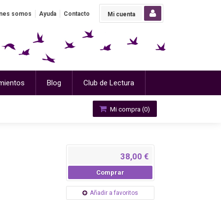
nes somos
Ayuda
Contacto
Mi cuenta
mientos
Blog
Club de Lectura
Mi compra (
0
)
38,00 €
Comprar
Añadir a favoritos