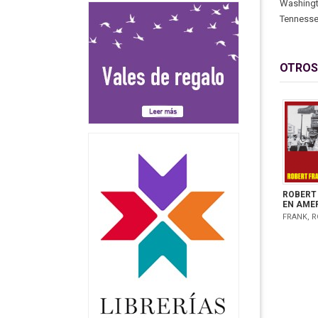
Washingto
Tennessee
OTROS
ROBERT
EN AME
FRANK, 