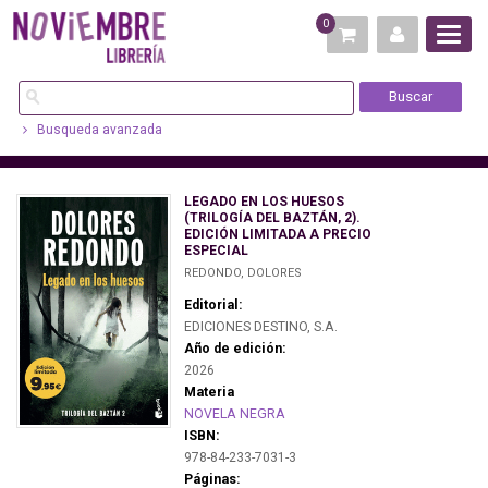
0
Busqueda avanzada
LEGADO EN LOS HUESOS
(TRILOGÍA DEL BAZTÁN, 2).
EDICIÓN LIMITADA A PRECIO
ESPECIAL
REDONDO, DOLORES
Editorial:
EDICIONES DESTINO, S.A.
Año de edición:
2026
Materia
NOVELA NEGRA
ISBN:
978-84-233-7031-3
Páginas: