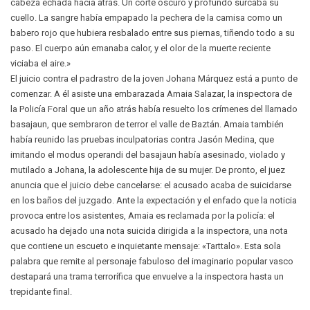
cabeza echada hacia atrás. Un corte oscuro y profundo surcaba su
cuello. La sangre había empapado la pechera de la camisa como un
babero rojo que hubiera resbalado entre sus piernas, tiñendo todo a su
paso. El cuerpo aún emanaba calor, y el olor de la muerte reciente
viciaba el aire.»
El juicio contra el padrastro de la joven Johana Márquez está a punto de
comenzar. A él asiste una embarazada Amaia Salazar, la inspectora de
la Policía Foral que un año atrás había resuelto los crímenes del llamado
basajaun, que sembraron de terror el valle de Baztán. Amaia también
había reunido las pruebas inculpatorias contra Jasón Medina, que
imitando el modus operandi del basajaun había asesinado, violado y
mutilado a Johana, la adolescente hija de su mujer. De pronto, el juez
anuncia que el juicio debe cancelarse: el acusado acaba de suicidarse
en los baños del juzgado. Ante la expectación y el enfado que la noticia
provoca entre los asistentes, Amaia es reclamada por la policía: el
acusado ha dejado una nota suicida dirigida a la inspectora, una nota
que contiene un escueto e inquietante mensaje: «Tarttalo». Esta sola
palabra que remite al personaje fabuloso del imaginario popular vasco
destapará una trama terrorífica que envuelve a la inspectora hasta un
trepidante final.