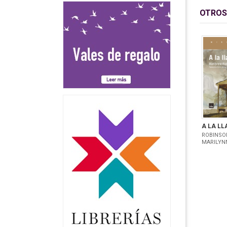
OTROS
A LA LL
ROBINSO
MARILYN