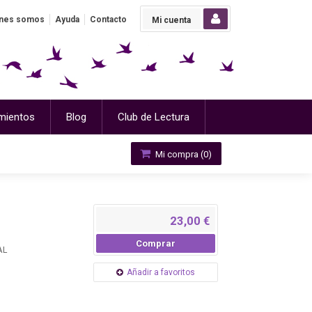
nes somos
Ayuda
Contacto
Mi cuenta
mientos
Blog
Club de Lectura
Mi compra (
0
)
23,00 €
Comprar
AL
Añadir a favoritos