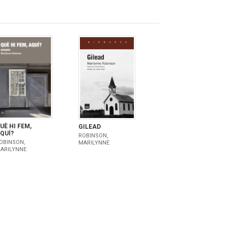
UÈ HI FEM,
GILEAD
QUÍ?
ROBINSON,
OBINSON,
MARILYNNE
ARILYNNE