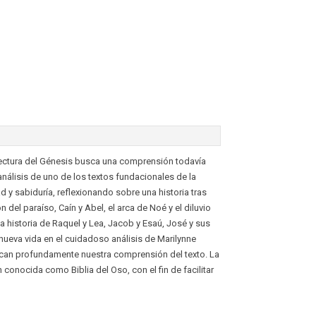
ectura del Génesis busca una comprensión todavía
 análisis de uno de los textos fundacionales de la
ad y sabiduría, reflexionando sobre una historia tras
 del paraíso, Caín y Abel, el arca de Noé y el diluvio
la historia de Raquel y Lea, Jacob y Esaú, José y sus
eva vida en el cuidadoso análisis de Marilynne
fican profundamente nuestra comprensión del texto. La
 conocida como Biblia del Oso, con el fin de facilitar