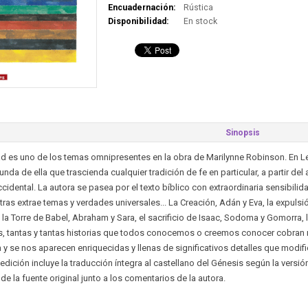
Encuadernación:
Rústica
Disponibilidad:
En stock
Sinopsis
d es uno de los temas omnipresentes en la obra de Marilynne Robinson. En L
nda de ella que trascienda cualquier tradición de fe en particular, a partir del
ccidental. La autora se pasea por el texto bíblico con extraordinaria sensibilid
tras extrae temas y verdades universales... La Creación, Adán y Eva, la expulsión
, la Torre de Babel, Abraham y Sara, el sacrificio de Isaac, Sodoma y Gomorra, 
 tantas y tantas historias que todos conocemos o creemos conocer cobran nu
y se nos aparecen enriquecidas y llenas de significativos detalles que modi
edición incluye la traducción íntegra al castellano del Génesis según la versión
a de la fuente original junto a los comentarios de la autora.