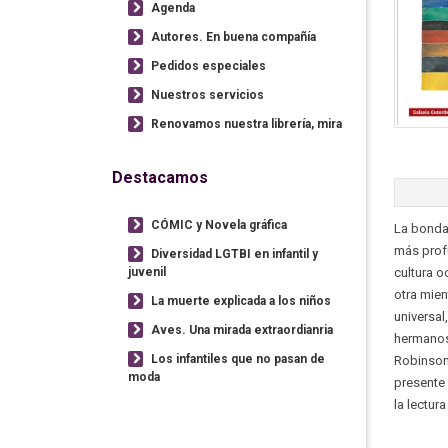
Agenda
Autores. En buena compañía
Pedidos especiales
Nuestros servicios
Renovamos nuestra librería, mira
Destacamos
CÓMIC y Novela gráfica
La bonda
más profu
Diversidad LGTBI en infantil y
juvenil
cultura o
otra mien
La muerte explicada a los niños
universal
Aves. Una mirada extraordianria
hermanos,
Los infantiles que no pasan de
Robinson 
moda
presente 
la lectur