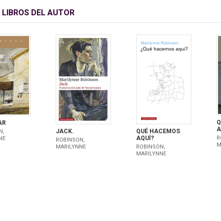
 LIBROS DEL AUTOR
Q
AR
A
QUÉ HACEMOS
JACK.
N,
AQUÍ?
R
NE
ROBINSON,
M
ROBINSON,
MARILYNNE
MARILYNNE