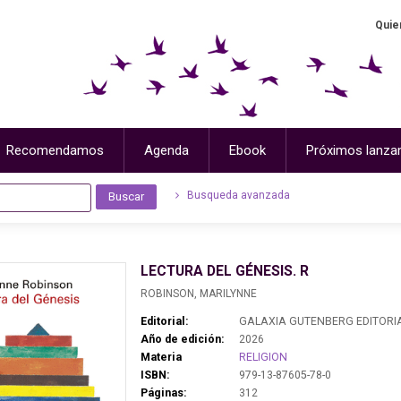
Quie
Recomendamos
Agenda
Ebook
Próximos lanza
Busqueda avanzada
LECTURA DEL GÉNESIS. R
ROBINSON, MARILYNNE
Editorial:
GALAXIA GUTENBERG EDITORI
Año de edición:
2026
Materia
RELIGION
ISBN:
979-13-87605-78-0
Páginas:
312