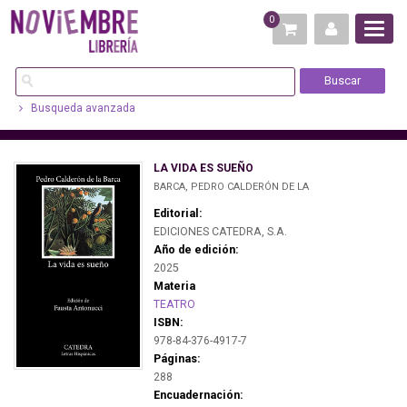
0
Busqueda avanzada
LA VIDA ES SUEÑO
BARCA, PEDRO CALDERÓN DE LA
Editorial:
EDICIONES CATEDRA, S.A.
Año de edición:
2025
Materia
TEATRO
ISBN:
978-84-376-4917-7
Páginas:
288
Encuadernación: