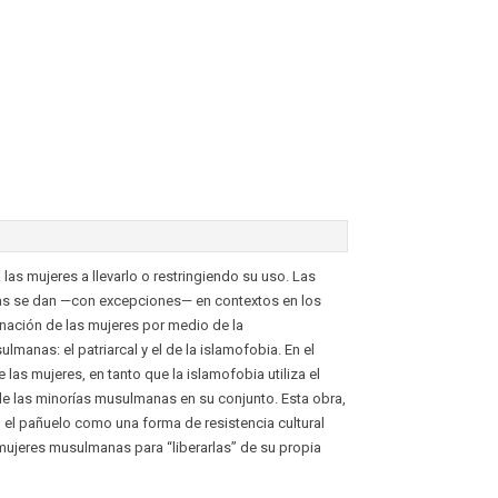
as mujeres a llevarlo o restringiendo su uso. Las
das se dan —con excepciones— en contextos en los
inación de las mujeres por medio de la
anas: el patriarcal y el de la islamofobia. En el
las mujeres, en tanto que la islamofobia utiliza el
 de las minorías musulmanas en su conjunto. Esta obra,
 el pañuelo como una forma de resistencia cultural
mujeres musulmanas para “liberarlas” de su propia