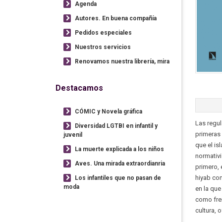
Agenda
Autores. En buena compañía
Pedidos especiales
Nuestros servicios
Renovamos nuestra librería, mira
Destacamos
CÓMIC y Novela gráfica
Las regul
Diversidad LGTBI en infantil y
primeras
juvenil
que el is
La muerte explicada a los niños
normativi
Aves. Una mirada extraordianria
primero, 
hiyab com
Los infantiles que no pasan de
moda
en la que
como fren
cultura, 