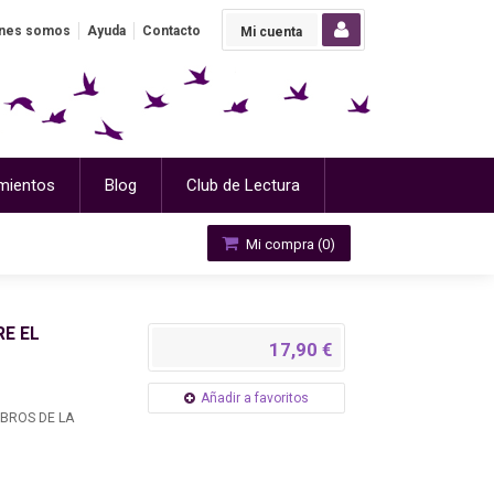
nes somos
Ayuda
Contacto
Mi cuenta
mientos
Blog
Club de Lectura
Mi compra (
0
)
RE EL
17,90 €
Añadir a favoritos
IBROS DE LA