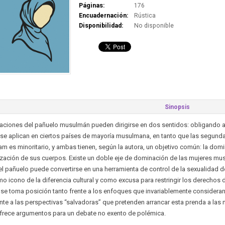
Páginas:
176
Encuadernación:
Rústica
Disponibilidad:
No disponible
Sinopsis
aciones del pañuelo musulmán pueden dirigirse en dos sentidos: obligando a l
 se aplican en ciertos países de mayoría musulmana, en tanto que las segun
lam es minoritario, y ambas tienen, según la autora, un objetivo común: la dom
zación de sus cuerpos. Existe un doble eje de dominación de las mujeres musulm
el pañuelo puede convertirse en una herramienta de control de la sexualidad de 
o icono de la diferencia cultural y como excusa para restringir los derechos
 se toma posición tanto frente a los enfoques que invariablemente consideran
te a las perspectivas “salvadoras” que pretenden arrancar esta prenda a las 
ofrece argumentos para un debate no exento de polémica.