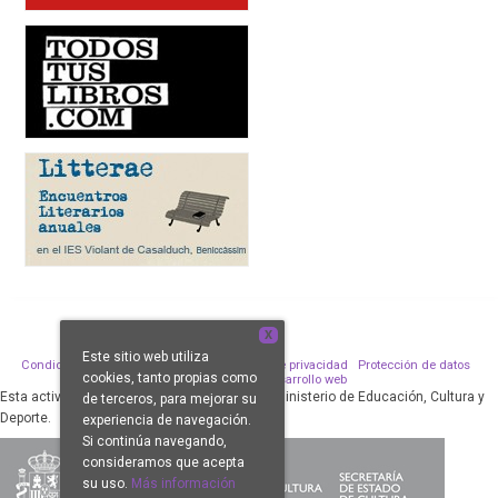
X
Este sitio web utiliza
Condiciones de venta
Aviso legal
Política de privacidad
Protección de datos
cookies, tanto propias como
Política de Cookies
Desarrollo web
Esta actividad ha sido subvencionada por el Ministerio de Educación, Cultura y
de terceros, para mejorar su
Deporte.
experiencia de navegación.
Si continúa navegando,
consideramos que acepta
su uso.
Más información