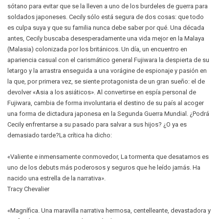
sótano para evitar que se la lleven a uno de los burdeles de guerra para
soldados japoneses. Cecily sólo está segura de dos cosas: que todo
es culpa suya y que su familia nunca debe saber por qué. Una década
antes, Cecily buscaba desesperadamente una vida mejor en la Malaya
(Malasia) colonizada por los británicos. Un día, un encuentro en
apariencia casual con el carismático general Fujiwara la despierta de su
letargo y la arrastra enseguida a una vorágine de espionaje y pasión en
la que, por primera vez, se siente protagonista de un gran sueño: el de
devolver «Asia a los asiáticos». Al convertirse en espía personal de
Fujiwara, cambia de forma involuntaria el destino de su país al acoger
una forma de dictadura japonesa en la Segunda Guerra Mundial. ¿Podrá
Cecily enfrentarse a su pasado para salvar a sus hijos? ¿O ya es
demasiado tarde?La crítica ha dicho:
«Valiente e inmensamente conmovedor, La tormenta que desatamos es
uno de los debuts más poderosos y seguros que he leído jamás. Ha
nacido una estrella de la narrativa».
Tracy Chevalier
«Magnífica. Una maravilla narrativa hermosa, centelleante, devastadora y