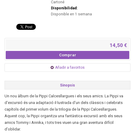
Cartoné
Disponibilidad:
Disponible en 1 semana
14,50 €
Comprar
Añadir a favoritos
Sinopsis
Un nou àlbum de la Pippi Calcesllargues i els seus amics. La Pippi va
d'excursió és una adaptació il·lustrada d'un dels clàssics i celebrats
capítols del primer volum de la trilogia de la Pippi Calcesllargues.
Aquest cop, la Pippi organitza una fantàstica excursió amb els seus
amics Tommy i Annika, i tots tres viuen una gran aventura difícil
d'oblidar.