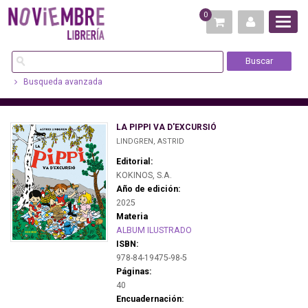
0
Busqueda avanzada
LA PIPPI VA D'EXCURSIÓ
LINDGREN, ASTRID
Editorial:
KOKINOS, S.A.
Año de edición:
2025
Materia
ALBUM ILUSTRADO
ISBN:
978-84-19475-98-5
Páginas:
40
Encuadernación: