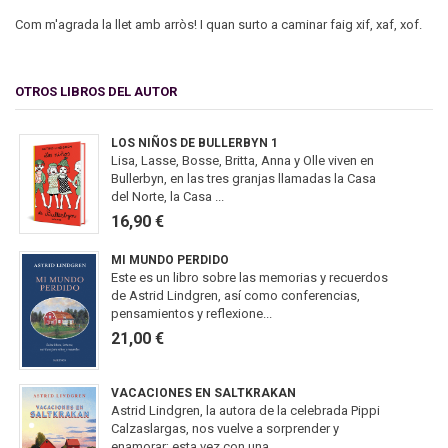
Com m'agrada la llet amb arròs! I quan surto a caminar faig xif, xaf, xof.
OTROS LIBROS DEL AUTOR
LOS NIÑOS DE BULLERBYN 1
Lisa, Lasse, Bosse, Britta, Anna y Olle viven en
Bullerbyn, en las tres granjas llamadas la Casa
del Norte, la Casa ...
16,90 €
MI MUNDO PERDIDO
Este es un libro sobre las memorias y recuerdos
de Astrid Lindgren, así como conferencias,
pensamientos y reflexione...
21,00 €
VACACIONES EN SALTKRAKAN
Astrid Lindgren, la autora de la celebrada Pippi
Calzaslargas, nos vuelve a sorprender y
enamorar; esta vez con una ...