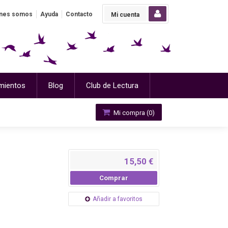
nes somos
Ayuda
Contacto
Mi cuenta
mientos
Blog
Club de Lectura
Mi compra (
0
)
15,50 €
Comprar
Añadir a favoritos