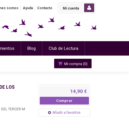
nes somos
Ayuda
Contacto
Mi cuenta
mientos
Blog
Club de Lectura
Mi compra (
0
)
DE LOS
14,90 €
Comprar
 DEL TERCER M
Añadir a favoritos