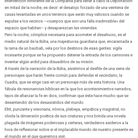
intervención inminente de la Compañía para llevar a cabo la Deportación
en mitad de la noche, es decir: el desalojo forzado de una veintena de
casas levantadas en unos terrenos que serán muy valiosos cuando se
expulse a los vecinos –«cuerpos que son una falla inadmisible» del
espacio que habitan– y desaparezcan las viviendas.
Pero la noche, cómplice necesaria para acometer el desa­hu­cio, es el
medio natural de la Búha, una majestuosa guardiana que, encaramada a
la rama de un baobab, vela por los destinos de esas gentes: vigila
incesante porque se ha propuesto detener la entrada de los camiones e
inventar algún ardid para disuadirlos de su misión.
A través de la narración de la Búha, asistimos al desfile de una serie de
personajes que harán frente común para defender el vecindario, la
Cuadra, que se erige casi en un personaje más de esta historia. Una
fábula de resonancias bíblicas en la que los acontecimientos narrados,
lejos de afianzar la fe en dios, confirman que éste hace mucho que se
desentendió de los desasistidos del mundo.
Eltit, punzante y visionaria, irónica, plebeya, empática y magistral, no
olvida la dimensión poética de sus criaturas y nos brinda una novela
plagada de imágenes poderosas y certeras, verdaderos asideros a la
hora de reflexionar sobre si el implacable mundo de nuestro presente es
el mundo en el que queremos vivir.