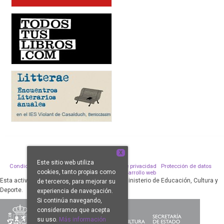
X
Este sitio web utiliza
Condiciones de venta
Aviso legal
Política de privacidad
Protección de datos
cookies, tanto propias como
Política de Cookies
Desarrollo web
Esta actividad ha sido subvencionada por el Ministerio de Educación, Cultura y
de terceros, para mejorar su
Deporte.
experiencia de navegación.
Si continúa navegando,
consideramos que acepta
su uso.
Más información