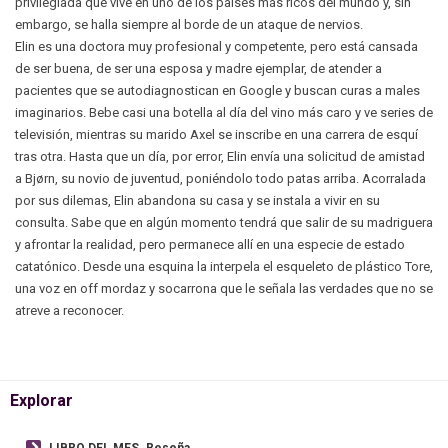
privilegiada que vive en uno de los países más ricos del mundo y, sin
embargo, se halla siempre al borde de un ataque de nervios.
Elin es una doctora muy profesional y competente, pero está cansada
de ser buena, de ser una esposa y madre ejemplar, de atender a
pacientes que se autodiagnostican en Google y buscan curas a males
imaginarios. Bebe casi una botella al día del vino más caro y ve series de
televisión, mientras su marido Axel se inscribe en una carrera de esquí
tras otra. Hasta que un día, por error, Elin envía una solicitud de amistad
a Bjørn, su novio de juventud, poniéndolo todo patas arriba. Acorralada
por sus dilemas, Elin abandona su casa y se instala a vivir en su
consulta. Sabe que en algún momento tendrá que salir de su madriguera
y afrontar la realidad, pero permanece allí en una especie de estado
catatónico. Desde una esquina la interpela el esqueleto de plástico Tore,
una voz en off mordaz y socarrona que le señala las verdades que no se
atreve a reconocer.
Explorar