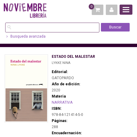
0
Busqueda avanzada
ESTADO DEL MALESTAR
LYKKE NINA
Editorial:
GATOPARDO
Año de edición:
2020
Materia
NARRATIVA
ISBN:
978-84-121414-5-0
Páginas:
288
Encuadernación: