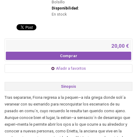
Bolsillo
Disponibilidad:
En stock
20,00 €
Comprar
Añadir a favoritos
Sinopsis
Tras separarse, Fiona regresa a la pequen~a isla griega donde soli´a
veranear con su exmarido para reconquistar los escenarios de su
pasado en comu´n, cuyo recuerdo le resulta tan querido como ajeno.
Aunque conoce bien el lugar, la extran~a sensacio´n de desarraigo que
experi¬menta le permite abrir los ojos a lo que ocurre a su alrededor y
conocer a nuevas personas, como Erietta, la anciana que vive en la