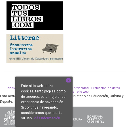
X
Este sitio web utiliza
Condiciones de venta
Aviso legal
Política de privacidad
Protección de datos
cookies, tanto propias como
Política de Cookies
Desarrollo web
Esta actividad ha sido subvencionada por el Ministerio de Educación, Cultura y
de terceros, para mejorar su
Deporte.
experiencia de navegación.
Si continúa navegando,
consideramos que acepta
su uso.
Más información