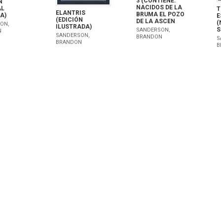
3 (CONTIENE:
N
NACIDOS DE LA
AL
T
ELANTRIS
BRUMA EL POZO
A)
E
(EDICIÓN
DE LA ASCEN
(
ON,
ILUSTRADA)
S
SANDERSON,
N
SANDERSON,
BRANDON
S
BRANDON
B