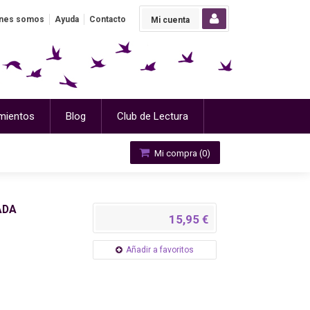
nes somos
Ayuda
Contacto
Mi cuenta
mientos
Blog
Club de Lectura
Mi compra (
0
)
ADA
15,95 €
Añadir a favoritos