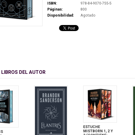
ISBN:
978-84-9070-755-5
Páginas:
800
Disponibilidad:
Agotado
 LIBROS DEL AUTOR
ESTUCHE
MISTBORN 1, 2 Y
IS