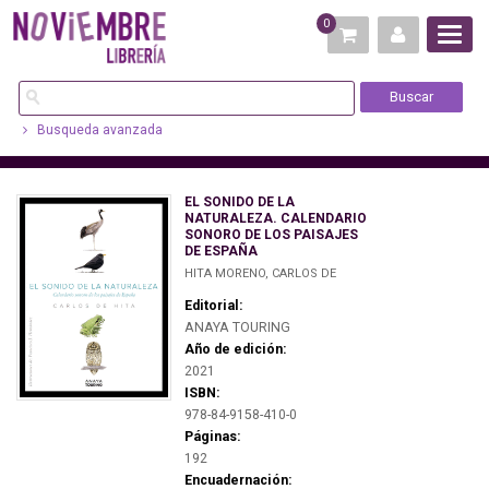
0
Busqueda avanzada
EL SONIDO DE LA
NATURALEZA. CALENDARIO
SONORO DE LOS PAISAJES
DE ESPAÑA
HITA MORENO, CARLOS DE
Editorial:
ANAYA TOURING
Año de edición:
2021
ISBN:
978-84-9158-410-0
Páginas:
192
Encuadernación: