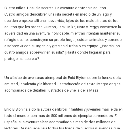
Cuatro niños. Una isla secreta. La aventura de vivir sin adultos.
Cuatro amigos descubren una isla secreta en medio de un lago y
deciden empezar allí una nueva vida, lejos de los malos tratos de los
adultos que les rodean. Juntos, Jack, Mike, Nora y Peggy convierten la
adversidad en una aventura inolvidable, mientras intentan mantener su
refugio oculto: construyen su propio hogar, cuidan animales y aprenden
a sobrevivir con su ingenio y gracias al trabajo en equipo. ¿Podrán los
cuatro amigos sobrevivir en su isla? ¿Hasta dónde llegarán para
proteger su secreto?
Un clásico de aventuras atemporal de Enid Blyton sobre la fuerza de la
amistad, la valentía y la libertad. La traducción del texto íntegro original
acompañada de detalles ilustrados de Sheila de la Maza.
Enid Blyton ha sido la autora de libros infantiles y juveniles más leída en
todo el mundo, con más de 500 millones de ejemplares vendidos. En
España, sus aventuras han acompañado a más de dos millones de
lectores. De pequeña, leía todos los libros de cuentos y leyendas que