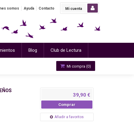
nes somos
Ayuda
Contacto
Mi cuenta
mientos
Blog
Club de Lectura
Mi compra (
0
)
UEÑOS
39,90 €
Comprar
Añadir a favoritos