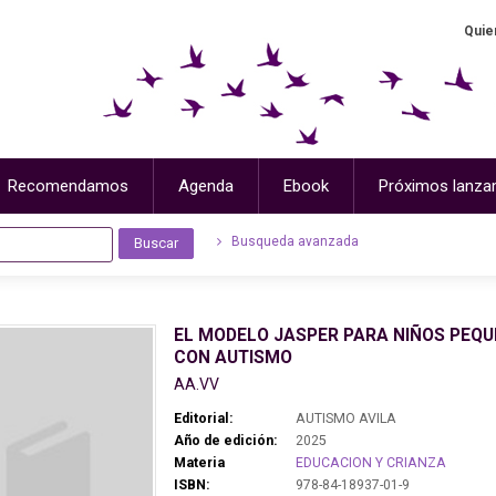
Quie
Recomendamos
Agenda
Ebook
Próximos lanza
Busqueda avanzada
EL MODELO JASPER PARA NIÑOS PEQ
CON AUTISMO
AA.VV
Editorial:
AUTISMO AVILA
Año de edición:
2025
Materia
EDUCACION Y CRIANZA
ISBN:
978-84-18937-01-9