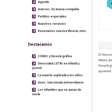
Agenda
Autores. En buena compañía
Pedidos especiales
Nuestros servicios
Renovamos nuestra librería, mira
Destacamos
El fenome
CÓMIC y Novela gráfica
Milers de
Diversidad LGTBI en infantil y
Paraulògi
juvenil
aprenent 
La muerte explicada a los niños
Aves. Una mirada extraordianria
Los infantiles que no pasan de
moda