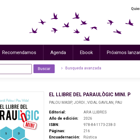
Quie
Recomendamos
Agenda
Ebook
Próximos lanza
Busqueda avanzada
EL LLIBRE DEL PARAULÒGIC MINI. P
PALOU MASIP, JORDI ; VIDAL GAVILAN, PAU
Editorial:
ARA LLIBRES
Año de edición:
2026
ISBN:
978-84-1173-238-3
Páginas:
216
Encuadernación:
Rústica