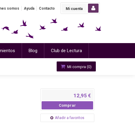
nes somos
Ayuda
Contacto
Mi cuenta
mientos
Blog
Club de Lectura
Mi compra (
0
)
12,95 €
Comprar
Añadir a favoritos