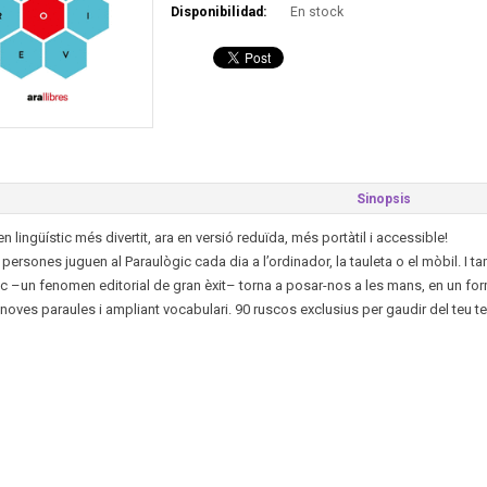
Disponibilidad:
En stock
Sinopsis
n lingüístic més divertit, ara en versió reduïda, més portàtil i accessible!
 persones juguen al Paraulògic cada dia a l’ordinador, la tauleta o el mòbil. I t
c –un fenomen editorial de gran èxit– torna a posar-nos a les mans, en un form
noves paraules i ampliant vocabulari. 90 ruscos exclusius per gaudir del teu t