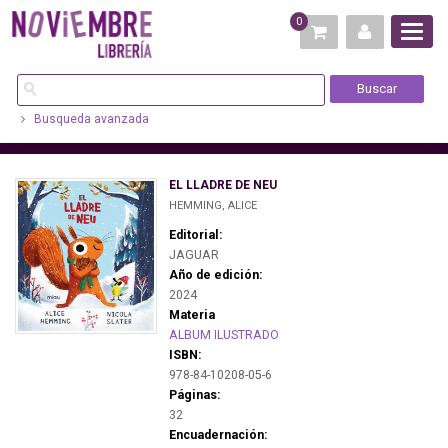
0
Busqueda avanzada
EL LLADRE DE NEU
HEMMING, ALICE
Editorial:
JAGUAR
Año de edición:
2024
Materia
ALBUM ILUSTRADO
ISBN:
978-84-10208-05-6
Páginas:
32
Encuadernación: