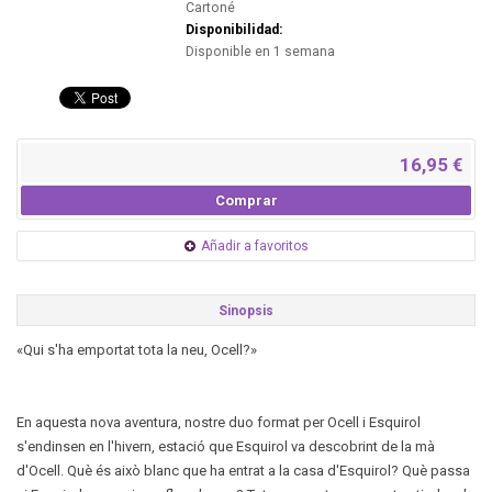
Cartoné
Disponibilidad:
Disponible en 1 semana
16,95 €
Comprar
Añadir a favoritos
Sinopsis
«Qui s'ha emportat tota la neu, Ocell?»
En aquesta nova aventura, nostre duo format per Ocell i Esquirol
s'endinsen en l'hivern, estació que Esquirol va descobrint de la mà
d'Ocell. Què és això blanc que ha entrat a la casa d'Esquirol? Què passa