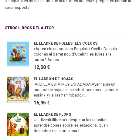
si Esquirol es menja un floc de neu? Totes aquestes preguntes tindran la
seva resposta!
OTROS LIBROS DEL AUTOR
EL LLADRE DE FULLES. ELS COLORS
«Aprèn els colors amb Esquirol i Ocell.» De quin
color és el barret nou d'Ocell? I les fulles a la
tardor? Aques...
12,00 €
EL LADRÓN DE HOJAS
¡ARDILLA ESTÁ MUY ENFADADA!Ayer había un
montón de hojas en su árbol, pero hoy… ¿dónde
están? ¿Y si las han robado?...
16,95 €
EL LLADRE DE FLORS
Un divertit llibre per despertar la curiositat i
aprendre coses sobre les estacions. Quan
descobreix una preciosa f...