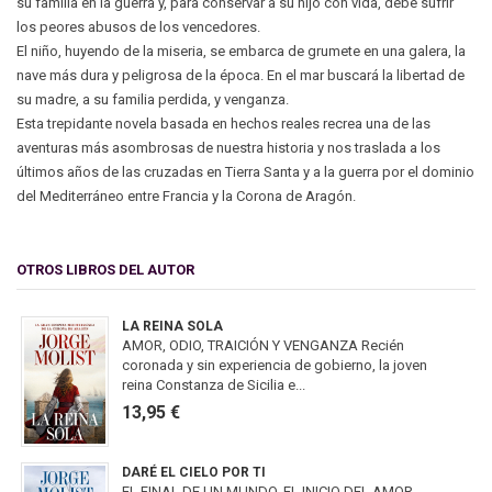
su familia en la guerra y, para conservar a su hijo con vida, debe sufrir
los peores abusos de los vencedores.
El niño, huyendo de la miseria, se embarca de grumete en una galera, la
nave más dura y peligrosa de la época. En el mar buscará la libertad de
su madre, a su familia perdida, y venganza.
Esta trepidante novela basada en hechos reales recrea una de las
aventuras más asombrosas de nuestra historia y nos traslada a los
últimos años de las cruzadas en Tierra Santa y a la guerra por el dominio
del Mediterráneo entre Francia y la Corona de Aragón.
OTROS LIBROS DEL AUTOR
LA REINA SOLA
AMOR, ODIO, TRAICIÓN Y VENGANZA Recién
coronada y sin experiencia de gobierno, la joven
reina Constanza de Sicilia e...
13,95 €
DARÉ EL CIELO POR TI
EL FINAL DE UN MUNDO. EL INICIO DEL AMOR.