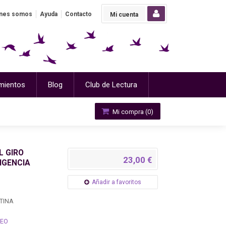
nes somos
Ayuda
Contacto
Mi cuenta
mientos
Blog
Club de Lectura
Mi compra (
0
)
L GIRO
23,00 €
IGENCIA
Añadir a favoritos
TINA
EO