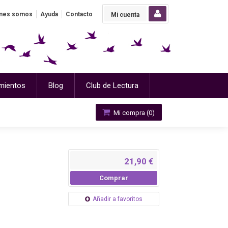
nes somos
Ayuda
Contacto
Mi cuenta
mientos
Blog
Club de Lectura
Mi compra (
0
)
21,90 €
Comprar
Añadir a favoritos