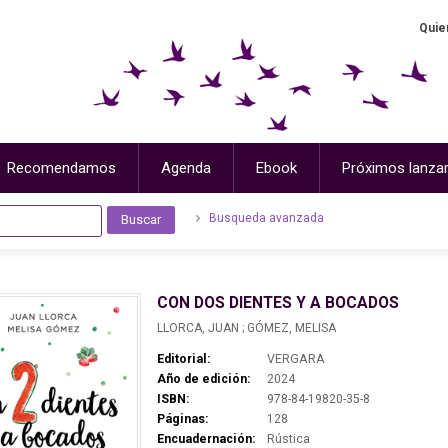
Quie
Recomendamos
Agenda
Ebook
Próximos lanza
Busqueda avanzada
CON DOS DIENTES Y A BOCADOS
LLORCA, JUAN ; GÓMEZ, MELISA
Editorial:
VERGARA
Año de edición:
2024
ISBN:
978-84-19820-35-8
Páginas:
128
Encuadernación:
Rústica