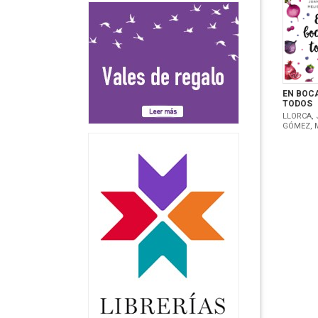
EN BOCA
TODOS
LLORCA, 
GÓMEZ, 