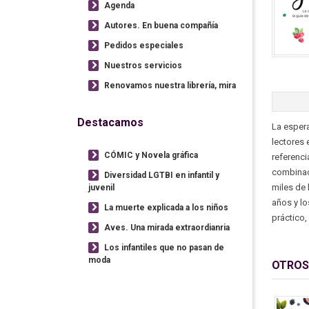
Agenda
Autores. En buena compañía
Pedidos especiales
Nuestros servicios
Renovamos nuestra librería, mira
Destacamos
La espera
lectores 
CÓMIC y Novela gráfica
referenci
combinac
Diversidad LGTBI en infantil y
miles de 
juvenil
años y lo
La muerte explicada a los niños
práctico,
Aves. Una mirada extraordianria
Los infantiles que no pasan de
moda
OTROS