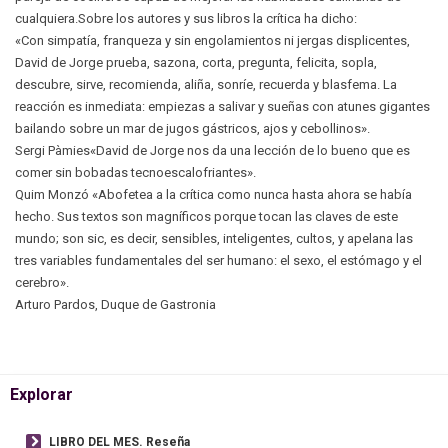
cualquiera.Sobre los autores y sus libros la crítica ha dicho:
«Con simpatía, franqueza y sin engolamientos ni jergas displicentes,
David de Jorge prueba, sazona, corta, pregunta, felicita, sopla,
descubre, sirve, recomienda, aliña, sonríe, recuerda y blasfema. La
reacción es inmediata: empiezas a salivar y sueñas con atunes gigantes
bailando sobre un mar de jugos gástricos, ajos y cebollinos».
Sergi Pàmies«David de Jorge nos da una lección de lo bueno que es
comer sin bobadas tecnoescalofriantes».
Quim Monzó «Abofetea a la crítica como nunca hasta ahora se había
hecho. Sus textos son magníficos porque tocan las claves de este
mundo; son sic, es decir, sensibles, inteligentes, cultos, y apelana las
tres variables fundamentales del ser humano: el sexo, el estómago y el
cerebro».
Arturo Pardos, Duque de Gastronia
Explorar
LIBRO DEL MES. Reseña